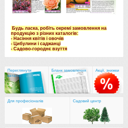
Будь ласка, робіть окремі замовлення на
продукцію з різних каталогів:
- Насіння квітів і овочів
- Цибулини і саджанці
- Садово-городнє взуття
Переглянути
Бланк замовлення
Акції, знижки
каталог
Для професіоналів
Садовий центр