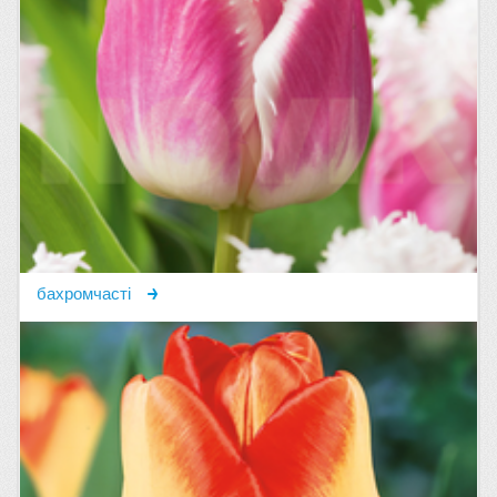
бахромчасті