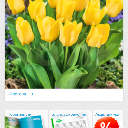
Фостера
Переглянути
Бланк замовлення
Акції, знижки
каталог