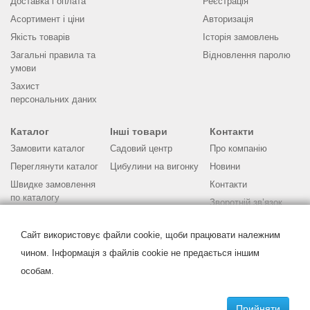
Доставка і оплата
Реєстрація
Асортимент і ціни
Авторизація
Якість товарів
Історія замовлень
Загальні правила та
Відновлення паролю
умови
Захист
персональних даних
Каталог
Інші товари
Контакти
Замовити каталог
Садовий центр
Про компанію
Переглянути каталог
Цибулини на вигонку
Новини
Швидке замовлення
Контакти
по каталогу
Зворотній зв’язок
Бланк замовлення
Питання та відповіді
Поради по
Сайт використовує файли cookie, щоби працювати належним
вирощуванню
чином. Інформація з файлів cookie не предається іншим
особам.
Копiрайт © ТОВ «Інтерфлора Україна». Всi права захищенi.
Прийняти