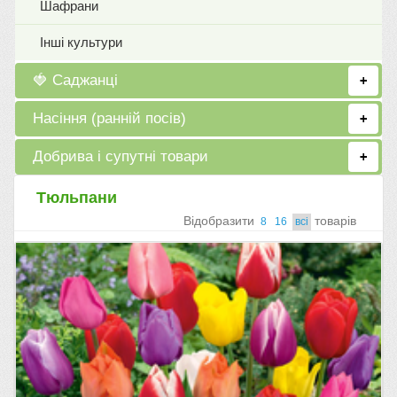
Шафрани
Інші культури
🍓 Саджанці
+
Насіння (ранній посів)
+
Добрива і супутні товари
+
Тюльпани
Вiдобразити
товарiв
8
16
всi