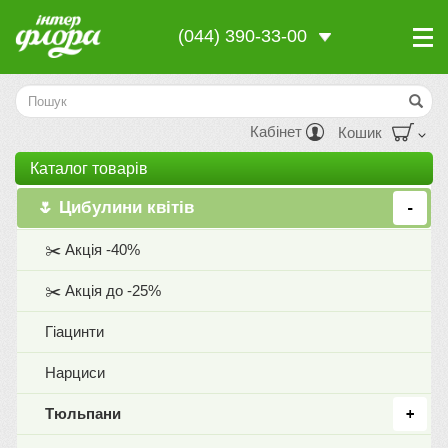
(044) 390-33-00
Кабінет
Кошик
Каталог товарiв
🌷 Цибулини квітів
+
✂️ Акція -40%
✂️ Акція до -25%
Гіацинти
Нарциси
Тюльпани
+