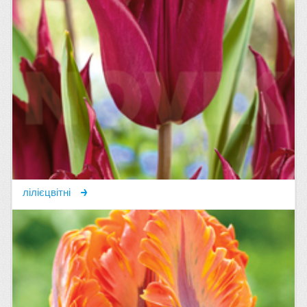
лілієцвітні