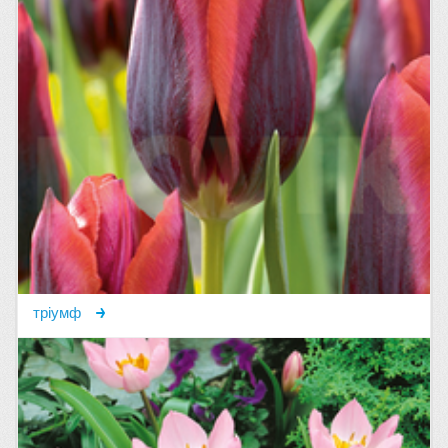
тріумф