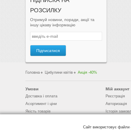
ПІДПИСКА НА
РОЗСИЛКУ
Отримуй новини, поради, акції та
іншу цікаву інформацію
Підписатися
Головна
Цибулини квітів
Акція -40%
Умови
Мій аккаунт
Доставка і оплата
Реєстрація
Асортимент і ціни
Авторизація
Якість товарів
Історія замов
Загальні правила та умови
Відновлення 
Захист персональних даних
Сайт використовує файли 