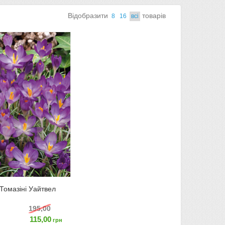
Вiдобразити
товарiв
8
16
всi
омазіні Уайтвел
195,00
115,00
грн