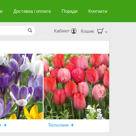
и
Доставка і оплата
Поради
Контакти
Кабінет
Кошик
и
Тюльпани
Гіацинти