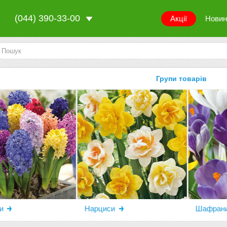
(044) 390-33-00
Акції
Новин
Групи товарів
и
Нарциси
Шафран