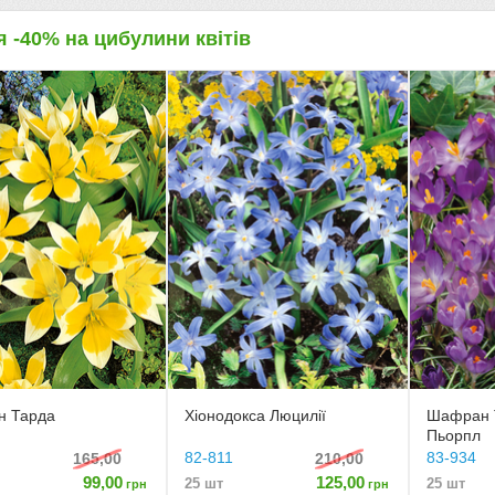
я -40% на цибулини квітів
н Тарда
Хіонодокса Люцилії
Шафран Т
Пьорпл
82-811
83-934
165,00
210,00
99,00
125,00
25 шт
25 шт
грн
грн