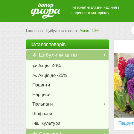
Інтернет-магазин насіння і
садивного матеріалу
Головна
Цибулини квітів
Акція -40%
Каталог товарiв
🌷 Цибулини квітів
+
✂️ Акція -40%
✂️ Акція до -25%
Гіацинти
Нарциси
Тюльпани
+
Шафрани
Інші культури
ани
Тюльпани
Гіацинт