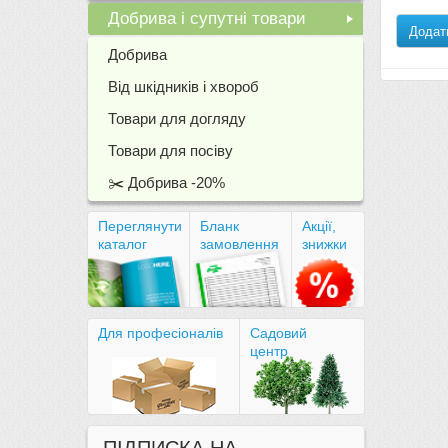
Добрива і супутні товари
Додат
+
Добрива
Від шкідників і хвороб
Товари для догляду
Товари для посіву
✂️ Добрива -20%
Переглянути
Бланк
Акції,
каталог
замовлення
знижки
Для професіоналів
Садовий
центр