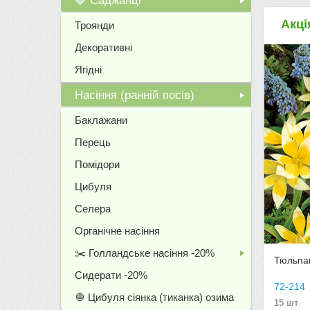
🍓 Саджанці
+
Акці
Троянди
Декоративні
Ягідні
Насіння (ранній посів)
+
Баклажани
Перець
Помідори
Цибуля
Селера
Органічне насіння
✂️ Голландське насіння -20%
Тюльпа
+
Сидерати -20%
72-214
🧅 Цибуля сіянка (тиканка) озима
15 шт