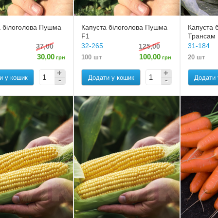
а білоголова Пушма
Капуста білоголова Пушма
Капуста 
F1
Трансам
32-265
31-184
37,00
125,00
30,00
100,00
100 шт
20 шт
грн
грн
и у кошик
Додати у кошик
Додати 