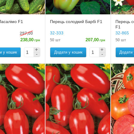
Пасалімо F1
Перець солодкий Барбі F1
Перець с
F1
32-333
32-865
297,00
238,00
207,00
50 шт
50 шт
грн
грн
и у кошик
Додати у кошик
Додати 