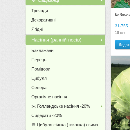
🍓 Саджанці
+
Троянди
Кабачок
Декоративні
31-755
Ягідні
10 шт
Насіння (ранній посів)
Додат
+
Баклажани
Перець
Помідори
Цибуля
Селера
Органічне насіння
✂️ Голландське насіння -20%
+
Сидерати -20%
🧅 Цибуля сіянка (тиканка) озима