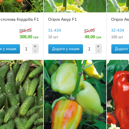
 столова Кордоба F1
Огірок Амур F1
Огірок А
31-434
32-434
385,00
61,00
308,00
49,00
10 шт
100 шт
грн
грн
и у кошик
Додати у кошик
Додати 