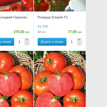
олодкий Геркулес
Помідор Етерей F1
41-250
275,00
77,00
10 шт
грн
грн
у кошик
Додати у кошик