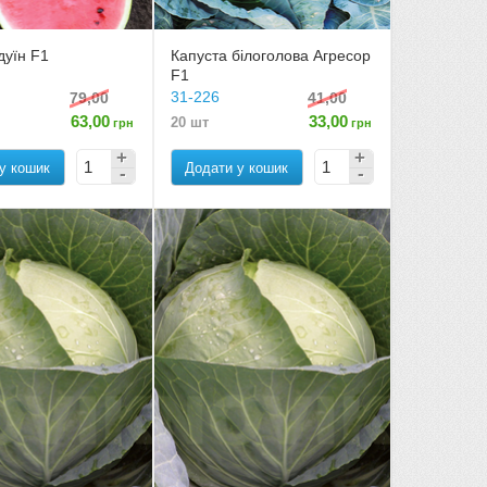
дуїн F1
Капуста білоголова Агресор
F1
31-226
79,00
41,00
63,00
33,00
20 шт
грн
грн
у кошик
Додати у кошик