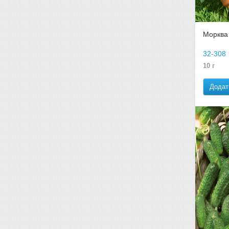
Морква
32-308
10 г
Додат