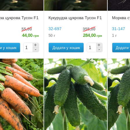
за цукрова Тусон F1
Кукурудза цукрова Тусон F1
Морква с
32-697
31-147
55,00
355,00
44,00
284,00
50 г
1 г
грн
грн
и у кошик
Додати у кошик
Додати 