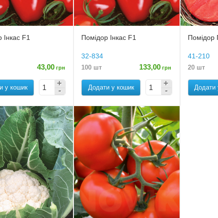
 Інкас F1
Помідор Інкас F1
Помідор
32-834
41-210
43,00
133,00
100 шт
20 шт
грн
грн
и у кошик
Додати у кошик
Додати 