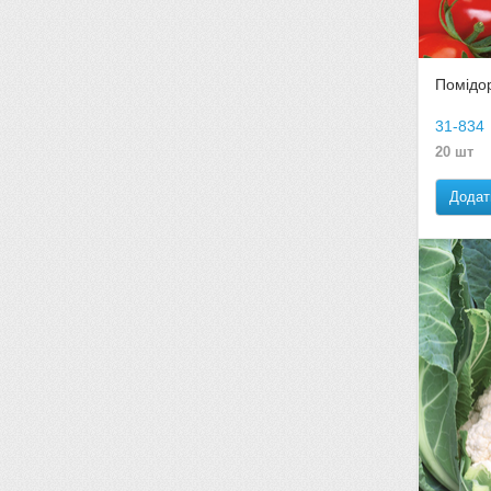
Помідор
31-834
20 шт
Додат