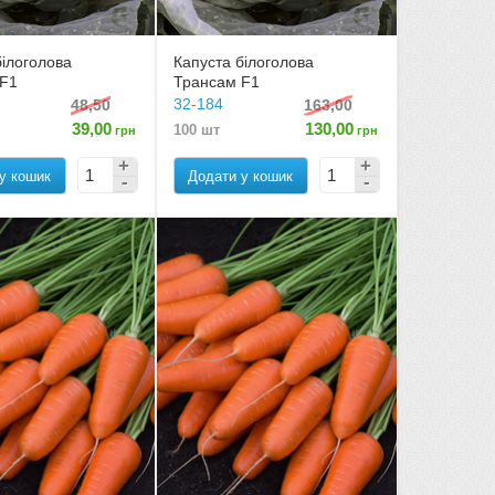
білоголова
Капуста білоголова
 F1
Трансам F1
32-184
48,50
163,00
39,00
130,00
100 шт
грн
грн
у кошик
Додати у кошик