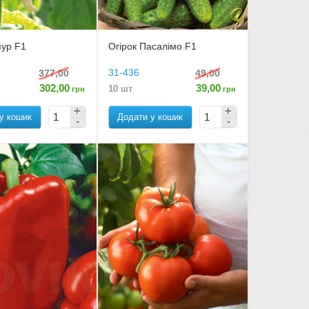
мур F1
Огірок Пасалімо F1
31-436
377,00
49,00
302,00
39,00
10 шт
грн
грн
у кошик
Додати у кошик