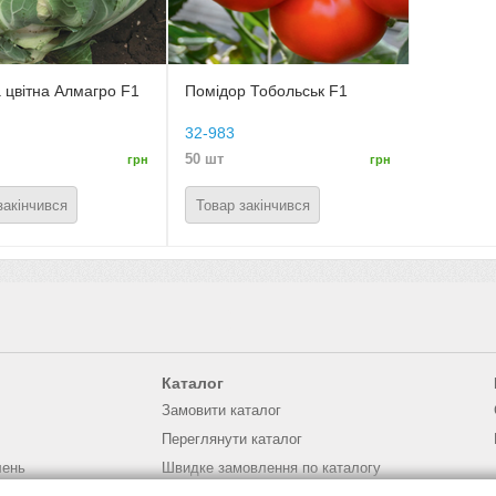
 цвітна Алмагро F1
Помідор Тобольськ F1
32-983
50 шт
грн
грн
закінчився
Товар закінчився
Каталог
Замовити каталог
Переглянути каталог
лень
Швидке замовлення по каталогу