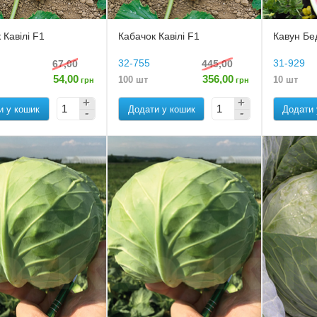
 Кавілі F1
Кабачок Кавілі F1
Кавун Бе
32-755
31-929
67,00
445,00
54,00
356,00
100 шт
10 шт
грн
грн
и у кошик
Додати у кошик
Додати 