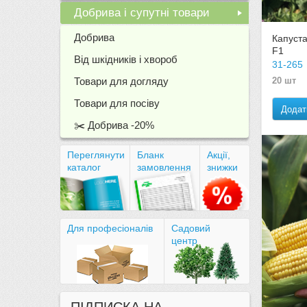
Добрива і супутні товари
+
Добрива
Капуст
F1
Від шкідників і хвороб
31-265
Товари для догляду
20 шт
Товари для посіву
Додат
✂️ Добрива -20%
Переглянути
Бланк
Акції,
каталог
замовлення
знижки
Для професіоналів
Садовий
центр