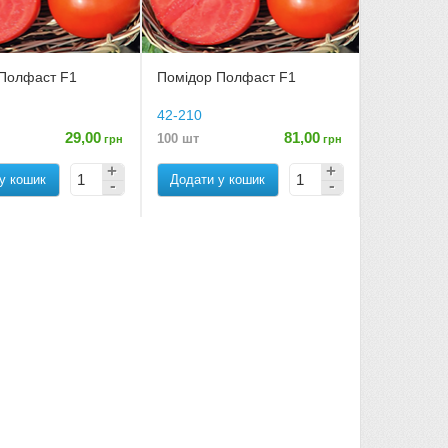
 Полфаст F1
Помідор Полфаст F1
42-210
29,00
81,00
100 шт
грн
грн
у кошик
Додати у кошик