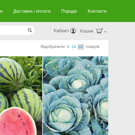
и
Доставка і оплата
Поради
Контакти
Кабінет
Кошик
Вiдобразити
товарiв
8
16
всi