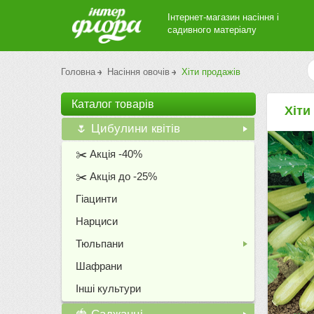
Інтернет-магазин насіння і
садивного матеріалу
Головна
Насіння овочів
Хіти продажів
Каталог товарiв
Хіти
🌷 Цибулини квітів
+
✂️ Акція -40%
✂️ Акція до -25%
Гіацинти
Нарциси
Тюльпани
+
Шафрани
Інші культури