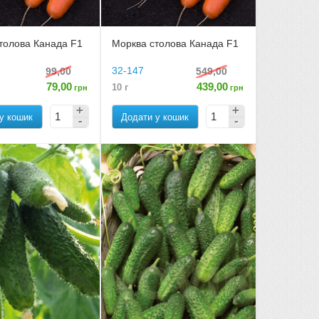
толова Канада F1
Морква столова Канада F1
32-147
99,00
549,00
79,00
439,00
10 г
грн
грн
у кошик
Додати у кошик