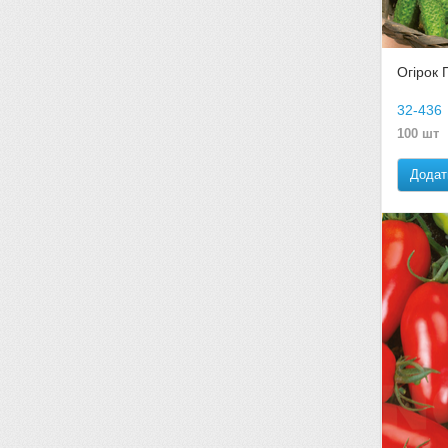
Огірок 
32-436
100 шт
Додат