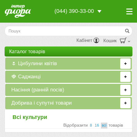
(044) 390-33-00
Кабінет
Кошик
Каталог товарiв
🌷 Цибулини квітів
+
🍓 Саджанці
+
Насіння (ранній посів)
+
Добрива і супутні товари
+
Всі культури
Вiдобразити
товарiв
8
16
всi