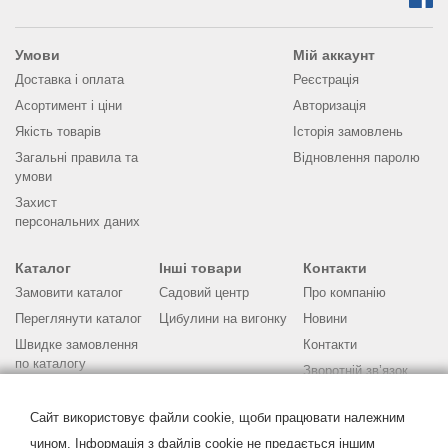
Умови
Мій аккаунт
Доставка і оплата
Реєстрація
Асортимент і ціни
Авторизація
Якість товарів
Історія замовлень
Загальні правила та
Відновлення паролю
умови
Захист
персональних даних
Каталог
Інші товари
Контакти
Замовити каталог
Садовий центр
Про компанію
Переглянути каталог
Цибулини на вигонку
Новини
Швидке замовлення
Контакти
по каталогу
Зворотній зв’язок
Бланк замовлення
Питання та відповіді
Поради по
Сайт використовує файли cookie, щоби працювати належним
вирощуванню
чином. Інформація з файлів cookie не предається іншим