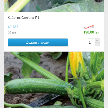
Кабачок Селіена F1
42-656
237,00
190,00
50 шт
грн
Додати у кошик