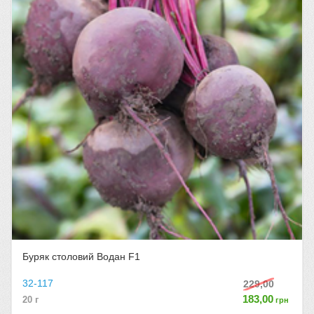
Буряк столовий Водан F1
32-117
229,00
183,00
20 г
грн