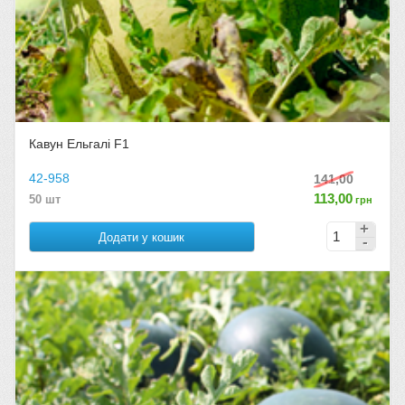
Кавун Ельгалі F1
42-958
141,00
113,00
50 шт
грн
Додати у кошик