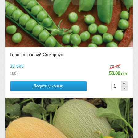
Горох овочевий Сомервуд
32-898
73,00
58,00
100 г
грн
Додати у кошик