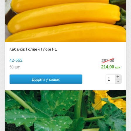
Кабачок Голден Глорі F1
42-652
267,00
214,00
50 шт
грн
Додати у кошик