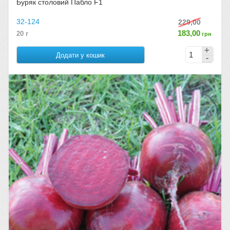
Буряк столовий Пабло F1
32-124
229,00
183,00
20 г
грн
Додати у кошик