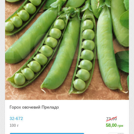
Горох овочевий Преладо
32-672
73,00
58,00
100 г
грн