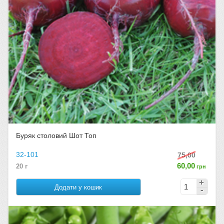
Буряк столовий Шот Топ
32-101
75,00
60,00
20 г
грн
Додати у кошик