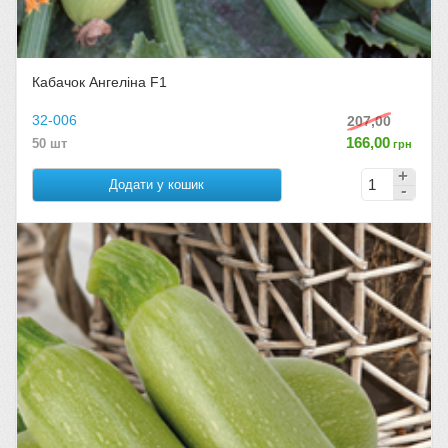
Кабачок Ангеліна F1
32-006
207,00
166,00
50 шт
грн
Додати у кошик