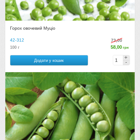
Горох овочевий Муціо
42-312
73,00
58,00
100 г
грн
Додати у кошик