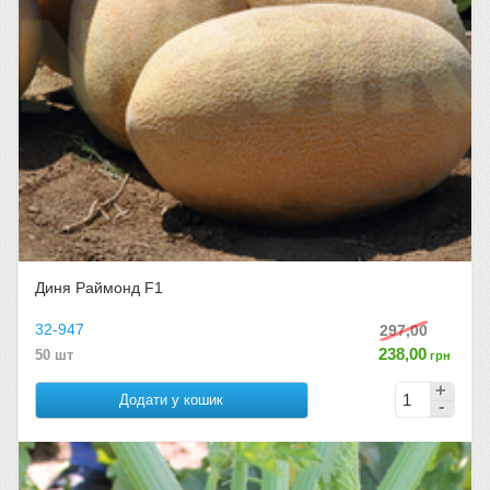
Диня Раймонд F1
32-947
297,00
238,00
50 шт
грн
Додати у кошик