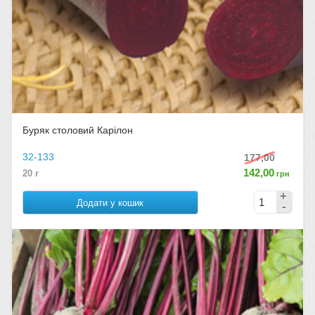
Буряк столовий Карілон
32-133
177,00
142,00
20 г
грн
Додати у кошик