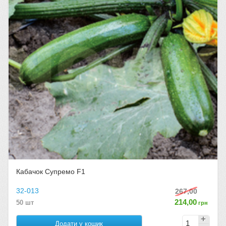
Кабачок Супремо F1
32-013
267,00
214,00
50 шт
грн
Додати у кошик