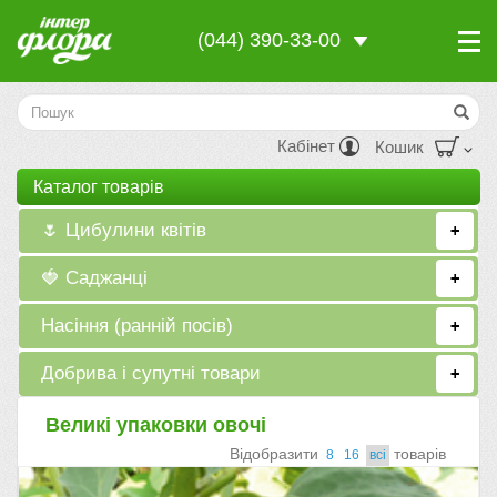
(044) 390-33-00
Кабінет
Кошик
Каталог товарiв
🌷 Цибулини квітів
+
🍓 Саджанці
+
Насіння (ранній посів)
+
Добрива і супутні товари
+
Великі упаковки овочі
Вiдобразити
товарiв
8
16
всi