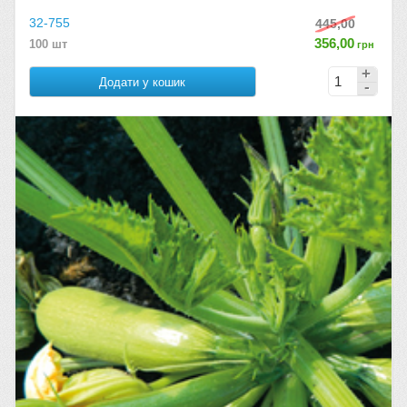
32-755
445,00
356,00
100 шт
грн
Додати у кошик