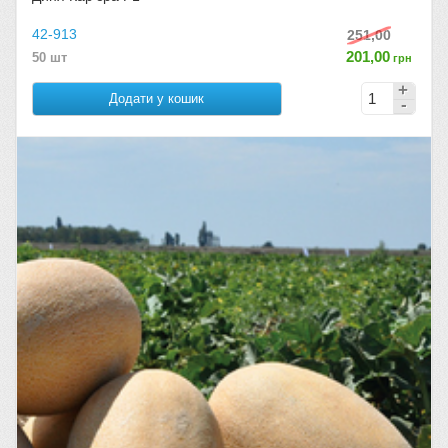
42-913
251,00
201,00
50 шт
грн
Додати у кошик