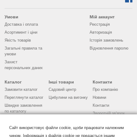
Умови
Мій аккаунт
Доставка і оплата
Реєстрація
Асортимент і ціни
Авторизація
Якість товарів
Історія замовлень
Загальні правила та
Відновлення паролю
умови
Захист
персональних даних
Каталог
Інші товари
Контакти
Замовити каталог
Садовий центр
Про компанію
Переглянути каталог
Цибулини на вигонку
Новини
Швидке замовлення
Контакти
по каталогу
Зворотній зв’язок
Бланк замовлення
Питання та відповіді
Поради по
Сайт використовує файли cookie, щоби працювати належним
вирощуванню
чином. Інформація з файлів cookie не предається іншим