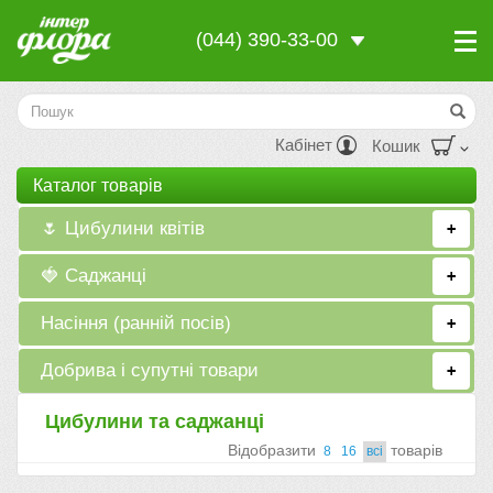
(044) 390-33-00
Кабінет
Кошик
Каталог товарiв
🌷 Цибулини квітів
+
🍓 Саджанці
+
Насіння (ранній посів)
+
Добрива і супутні товари
+
Цибулини та саджанці
Вiдобразити
товарiв
8
16
всi