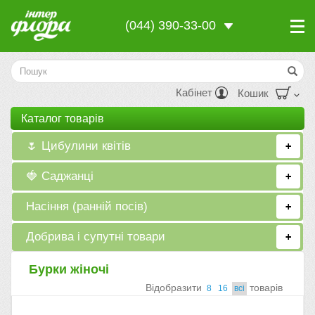
(044) 390-33-00
Кабінет
Кошик
Каталог товарiв
🌷 Цибулини квітів
+
🍓 Саджанці
+
Насіння (ранній посів)
+
Добрива і супутні товари
+
Бурки жіночі
Вiдобразити
товарiв
8
16
всi