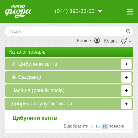
(044) 390-33-00
Кабінет
Кошик
Каталог товарiв
🌷 Цибулини квітів
+
🍓 Саджанці
+
Насіння (ранній посів)
+
Добрива і супутні товари
+
Цибулини квітів
Вiдобразити
товарiв
8
16
всi