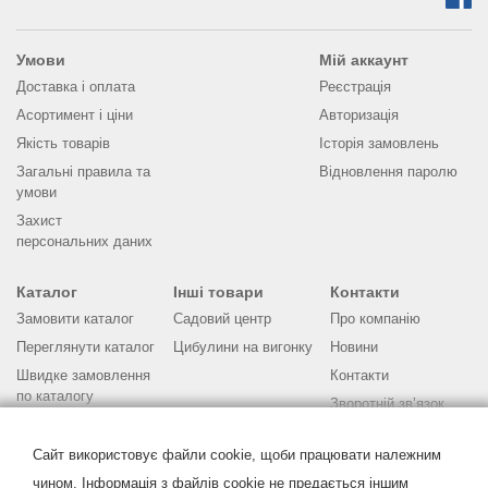
Умови
Мій аккаунт
Доставка і оплата
Реєстрація
Асортимент і ціни
Авторизація
Якість товарів
Історія замовлень
Загальні правила та
Відновлення паролю
умови
Захист
персональних даних
Каталог
Інші товари
Контакти
Замовити каталог
Садовий центр
Про компанію
Переглянути каталог
Цибулини на вигонку
Новини
Швидке замовлення
Контакти
по каталогу
Зворотній зв’язок
Бланк замовлення
Питання та відповіді
Поради по
Сайт використовує файли cookie, щоби працювати належним
вирощуванню
чином. Інформація з файлів cookie не предається іншим