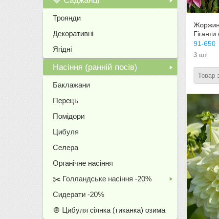
🍓 Саджанці
+
Троянди
Жоржин
Декоративні
Гіганти
91-650
Ягідні
3 шт
Насіння (ранній посів)
Товар 
+
Баклажани
Перець
Помідори
Цибуля
Селера
Органічне насіння
✂️ Голландське насіння -20%
+
Сидерати -20%
🧅 Цибуля сіянка (тиканка) озима