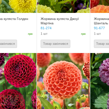
а куляста Голден
Жоржина куляста Джоуї
Жоржина 
Мартіна
Шанталь
81-274
91-677
1 шт
1 шт
грн
грн
закінчився
Товар закінчився
Товар за