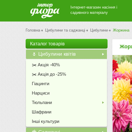
Інтернет-магазин насіння і
садивного матеріалу
Головна
Цибулини та саджанці
Цибулини
Жоржина
Каталог товарiв
Жор
🌷 Цибулини квітів
+
✂️ Акція -40%
✂️ Акція до -25%
Гіацинти
Нарциси
Тюльпани
+
Шафрани
Інші культури