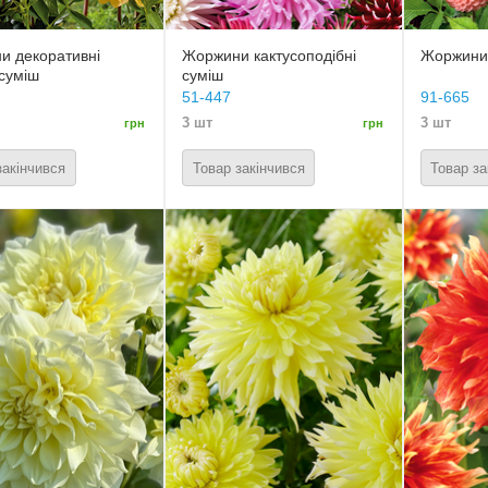
и декоративні
Жоржини кактусоподібні
Жоржини 
 суміш
суміш
51-447
91-665
3 шт
3 шт
грн
грн
закінчився
Товар закінчився
Товар за