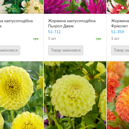
а кактусоподібна
Жоржина кактусоподібна
Жоржина 
в
Пьорпл Джем
Фріколет
51-711
51-359
1 шт
1 шт
грн
грн
закінчився
Товар закінчився
Товар за