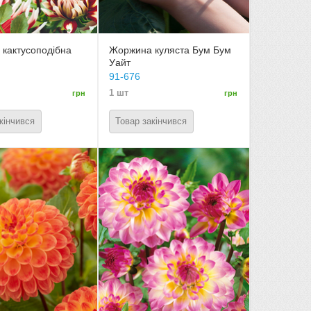
кактусоподібна
Жоржина куляста Бум Бум
Уайт
91-676
1 шт
грн
грн
кінчився
Товар закінчився