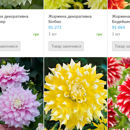
а декоративна
Жоржина декоративна
Жоржина
кер
Білбао
Бодейше
81-272
91-664
1 шт
1 шт
грн
грн
закінчився
Товар закінчився
Товар за