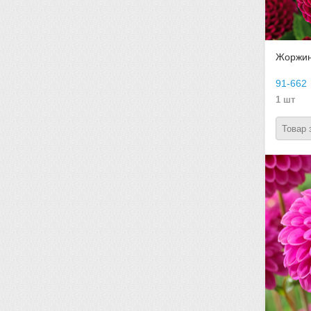
Жоржина
91-662
1 шт
Товар 