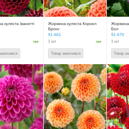
 куляста Іванетті
Жоржина куляста Корнел
Жоржина
Бронс
Бол
91-661
91-670
1 шт
1 шт
грн
грн
закінчився
Товар закінчився
Товар за