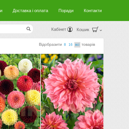
и
Доставка і оплата
Поради
Контакти
Кабінет
Кошик
Вiдобразити
товарiв
8
16
всi