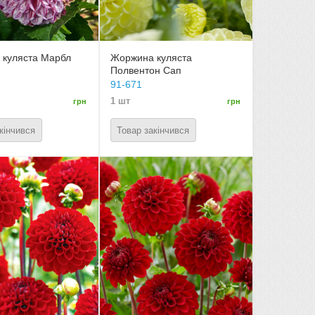
 куляста Марбл
Жоржина куляста
Полвентон Сап
91-671
1 шт
грн
грн
кінчився
Товар закінчився