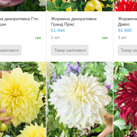
а декоративна Гітс
Жоржина декоративна
Жоржина
кшн
Гранд Прікс
Давос
51-444
91-680
1 шт
1 шт
грн
грн
закінчився
Товар закінчився
Товар за