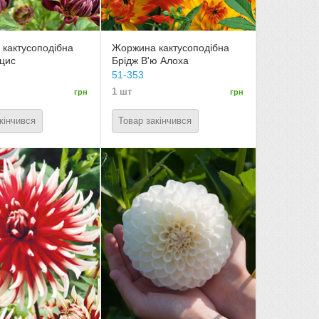
кактусоподібна
Жоржина кактусоподібна
цис
Брідж В'ю Алоха
51-353
1 шт
грн
грн
кінчився
Товар закінчився