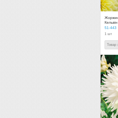
Жоржин
Кельвін
51-443
1 шт
Товар 