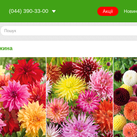
(044) 390-33-00
Акції
Новин
жина