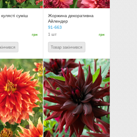
кулясті суміш
Жоржина декоративна
Айлендер
91-663
1 шт
грн
грн
кінчився
Товар закінчився