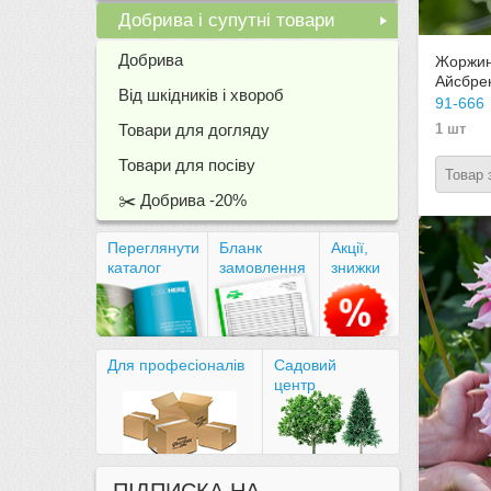
Добрива і супутні товари
+
Добрива
Жоржин
Айсбре
Від шкідників і хвороб
91-666
Товари для догляду
1 шт
Товари для посіву
Товар 
✂️ Добрива -20%
Переглянути
Бланк
Акції,
каталог
замовлення
знижки
Для професіоналів
Садовий
центр