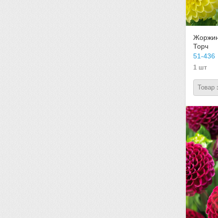
Жоржин
Торч
51-436
1 шт
Товар 