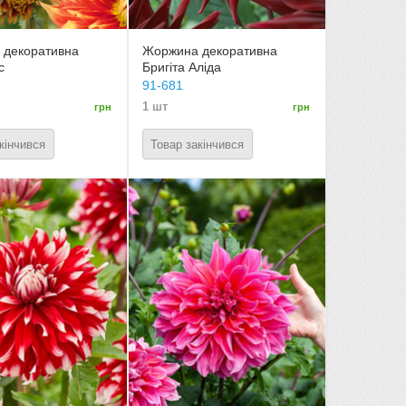
 декоративна
Жоржина декоративна
с
Бригіта Аліда
91-681
1 шт
грн
грн
кінчився
Товар закінчився