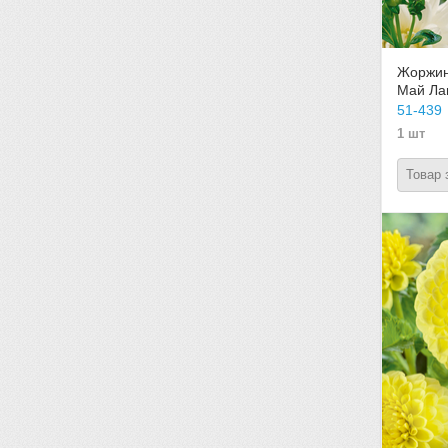
Жоржин
Май Ла
51-439
1 шт
Товар 