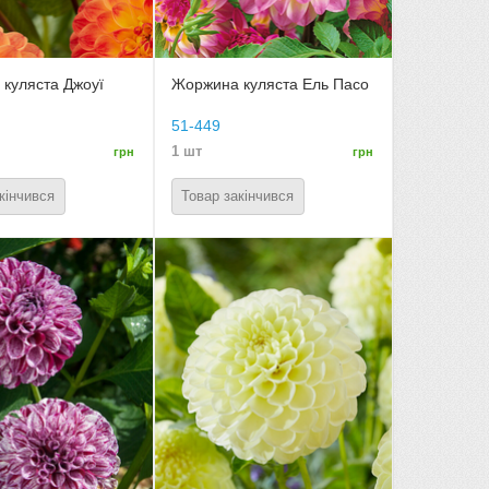
куляста Джоуї
Жоржина куляста Ель Пасо
51-449
1 шт
грн
грн
кінчився
Товар закінчився